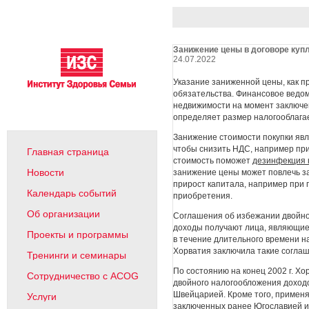
Занижение цены в договоре куп
24.07.2022
Указание заниженной цены, как пр
обязательства. Финансовое ведо
недвижимости на момент заключен
определяет размер налогооблага
Занижение стоимости покупки явл
чтобы снизить НДС, например при
Главная страница
стоимость поможет
дезинфекция 
Новости
занижение цены может повлечь за
прирост капитала, например при 
Календарь событий
приобретения.
Об организации
Соглашения об избежании двойног
доходы получают лица, являющие
Проекты и программы
в течение длительного времени н
Хорватия заключила такие согла
Тренинги и семинары
По состоянию на конец 2002 г. Х
Сотрудничество с ACOG
двойного налогообложения доходо
Швейцарией. Кроме того, применя
Услуги
заключенных ранее Югославией и 