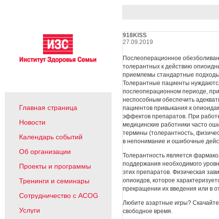
918KISS
27.09.2019
Послеоперационное обезболивани
толерантных к действию опиоидных
приемлемы стандартные подходы к
Толерантные пациенты нуждаются 
послеоперационном периоде, при
неспособным обеспечить адекватн
Главная страница
пациентов привыкания к опиоидам
эффектов препаратов. При работ
Новости
медицинские работники часто ош
термины (толерантность, физичес
Календарь событий
в непонимание и ошибочные дейс
Об организации
Толерантность является фармакол
поддержания необходимого уровн
Проекты и программы
этих препаратов. Физическая зав
опиоидов, которое характеризуе
Тренинги и семинары
прекращении их введения или в о
Сотрудничество с ACOG
Любите азартные игры? Скачайт
Услуги
свободное время.