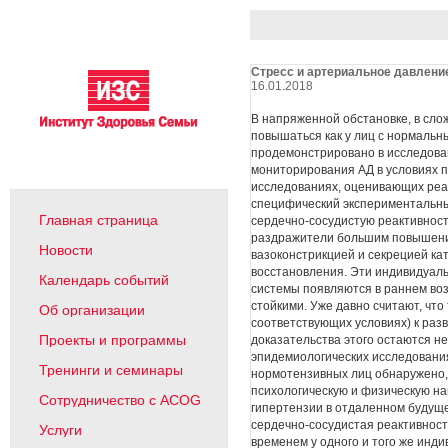
Стресс и артериальное давлени
16.01.2018
В напряженной обстановке, в сл
повышаться как у лиц с нормальн
продемонстрировано в исследова
мониторирования АД в условиях п
исследованиях, оценивающих реак
специфический экспериментальн
Главная страница
сердечно-сосудистую реактивность
раздражители большим повышение
Новости
вазоконстрикцией и секрецией к
восстановления. Эти индивидуаль
Календарь событий
системы появляются в раннем воз
стойкими. Уже давно считают, что
Об организации
соответствующих условиях) к раз
Проекты и программы
доказательства этого остаются 
эпидемиологических исследовани
Тренинги и семинары
нормотензивных лиц обнаружено,
психологическую и физическую на
Сотрудничество с ACOG
гипертензии в отдаленном будуще
сердечно-сосудистая реактивност
Услуги
временем у одного и того же инд