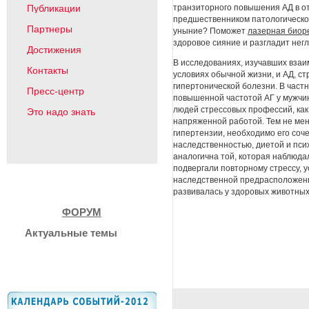
транзиторного повышения АД в от
Публикации
предшественником патологической
Партнеры
уныние? Поможет
лазерная биор
здоровое сияние и разгладит нег
Достижения
В исследованиях, изучавших взаи
Контакты
условиях обычной жизни, и АД, с
гипертонической болезни. В част
Пресс-центр
повышенной частотой АГ у мужчин
людей стрессовых профессий, как
Это надо знать
напряженной работой. Тем не мен
гипертензии, необходимо его соч
наследственностью, диетой и пси
аналогична той, которая наблюда
подвергали повторному стрессу, у
наследственной предрасположенн
развивалась у здоровых животны
ФОРУМ
Актуальные темы