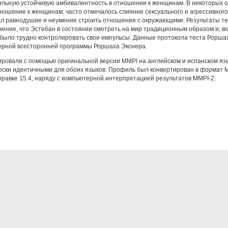
ильную устойчивую амбивалентность в отношении к женщинам. В некоторых 
тношение к женщинам; часто отмечалось слияние сексуального и агрессивного
л равнодушие и неумение строить отношения с окружающими. Результаты т
ение, что Эстебан в состоянии смотреть на мир традиционным образом и, во
 было трудно контролировать свои импульсы. Данные протокола теста Рорша
рной всесторонней программы Роршаха Экснера.
ировали с помощью оригинальной версии MMPI на английском и испанском я
ески идентичными для обоих языков. Профиль был конвертирован в формат 
правке 15.4, наряду с компьютерной интерпретацией результатов MMPI-2.