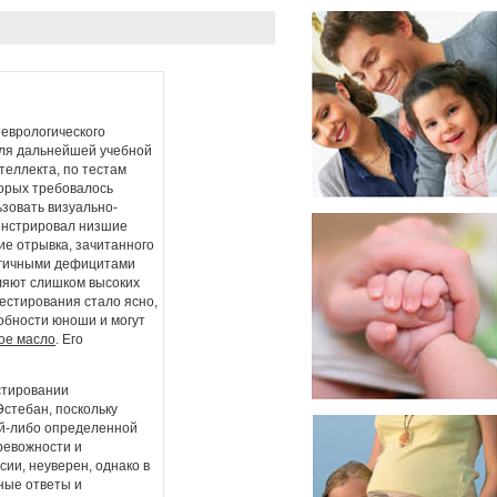
неврологического
для дальнейшей учебной
теллекта, по тестам
торых требовалось
зовать визуально-
монстрировал низшие
ие отрывка, зачитанного
логичными дефицитами
ляют слишком высоких
тестирования стало ясно,
обности юноши и могут
ое масло
. Его
стировании
Эстебан, поскольку
ой-либо определенной
ревожности и
ии, неуверен, однако в
ные ответы и