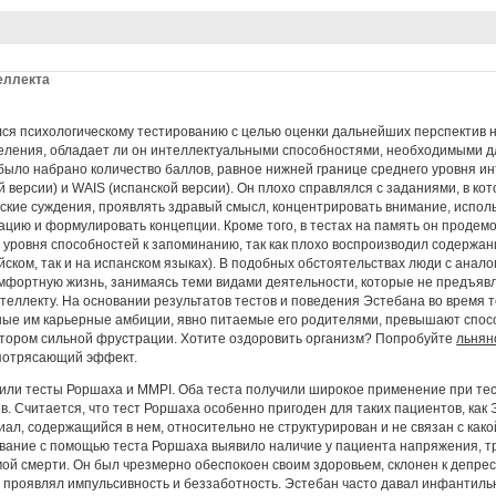
еллекта
ся психологическому тестированию с целью оценки дальнейших перспектив 
еления, обладает ли он интеллектуальными способностями, необходимыми 
было набрано количество баллов, равное нижней границе среднего уровня ин
й версии) и WAIS (испанской версии). Он плохо справлялся с заданиями, в ко
ские суждения, проявлять здравый смысл, концентрировать внимание, исполь
цию и формулировать концепции. Кроме того, в тестах на память он проде
 уровня способностей к запоминанию, так как плохо воспроизводил содержан
лийском, так и на испанском языках). В подобных обстоятельствах люди с ана
мфортную жизнь, занимаясь теми видами деятельности, которые не предъяв
нтеллекту. На основании результатов тестов и поведения Эстебана во время 
ные им карьерные амбиции, явно питаемые его родителями, превышают спос
ктором сильной фрустрации. Хотите оздоровить организм? Попробуйте
льнян
потрясающий эффект.
или тесты Роршаха и MMPI. Оба теста получили широкое применение при те
. Считается, что тест Роршаха особенно пригоден для таких пациентов, как 
ал, содержащийся в нем, относительно не структурирован и не связан с как
ование с помощью теста Роршаха выявило наличие у пациента напряжения, т
ой смерти. Он был чрезмерно обеспокоен своим здоровьем, склонен к депресс
 проявлял импульсивность и беззаботность. Эстебан часто давал инфантиль