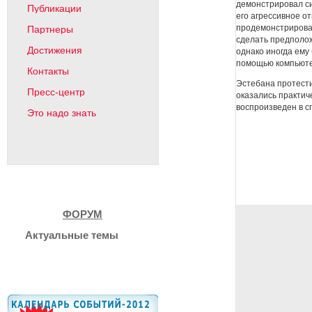
демонстрировал с
Публикации
его агрессивное о
продемонстрирова
Партнеры
сделать предполож
Достижения
однако иногда ему
помощью компьюте
Контакты
Эстебана протест
Пресс-центр
оказались практич
воспроизведен в с
Это надо знать
ФОРУМ
Актуальные темы