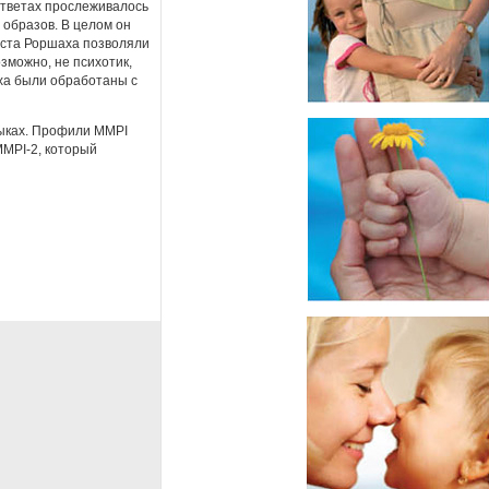
ответах прослеживалось
 образов. В целом он
еста Роршаха позволяли
зможно, не психотик,
ха были обработаны с
зыках. Профили MMPI
MMPI-2, который