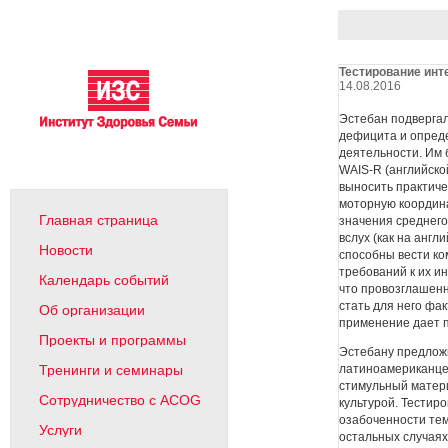
Тестирование инт
14.08.2016
Эстебан подвергал
дефицита и опред
деятельности. Им 
WAIS-R (английско
выносить практиче
моторную координа
Главная страница
значения среднего
вслух (как на анг
Новости
способны вести ко
требований к их и
Календарь событий
что провозглашен
стать для него фа
Об организации
применение дает 
Проекты и программы
Эстебану предлож
латиноамериканцев
Тренинги и семинары
стимульный матери
Сотрудничество с ACOG
культурой. Тестир
озабоченности тем
Услуги
остальных случаях